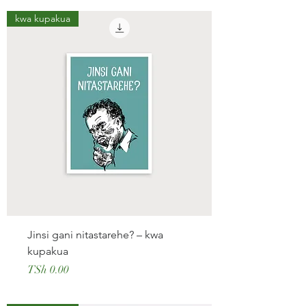
kwa kupakua
Jinsi gani nitastarehe? – kwa
kupakua
Price
TSh 0.00