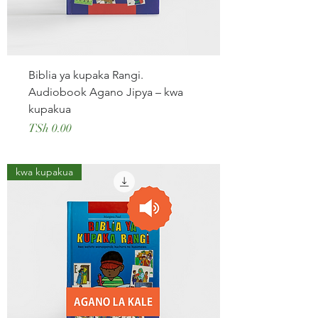
Biblia ya kupaka Rangi.
Audiobook Agano Jipya – kwa
kupakua
Price
TSh 0.00
kwa kupakua