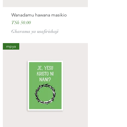
Wanadamu hawana masikio
Price
TSh 50.00
Gharama ya usafirishaji
mpya