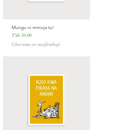
Mungu ni mmoja tu!
Price
TSh 50.00
Gharama ya usafirishaji