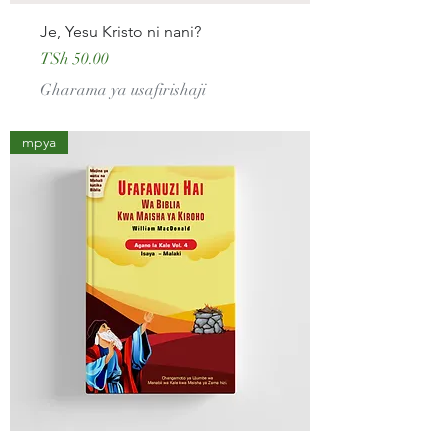
Je, Yesu Kristo ni nani?
Price
TSh 50.00
Gharama ya usafirishaji
mpya