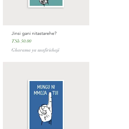
Jinsi gani nitastarehe?
Price
TSh 50.00
Gharama ya usafirishaji