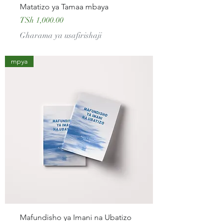
Matatizo ya Tamaa mbaya
Price
TSh 1,000.00
Gharama ya usafirishaji
mpya
Mafundisho ya Imani na Ubatizo