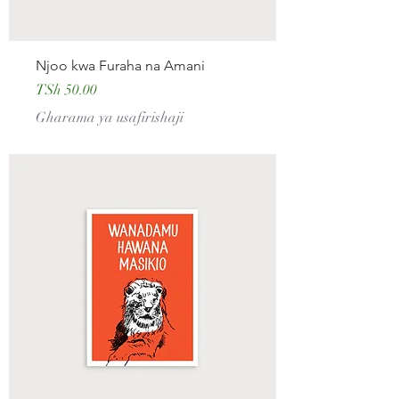
Njoo kwa Furaha na Amani
Price
TSh 50.00
Gharama ya usafirishaji