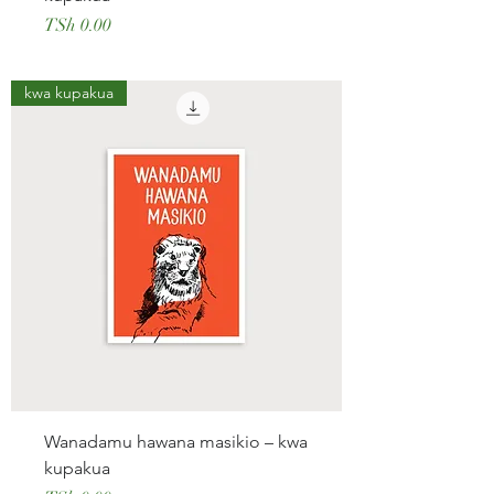
Price
TSh 0.00
kwa kupakua
Wanadamu hawana masikio – kwa
kupakua