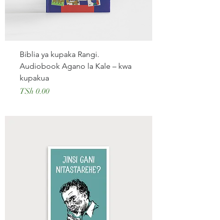
Biblia ya kupaka Rangi.
Audiobook Agano la Kale – kwa
kupakua
Price
TSh 0.00