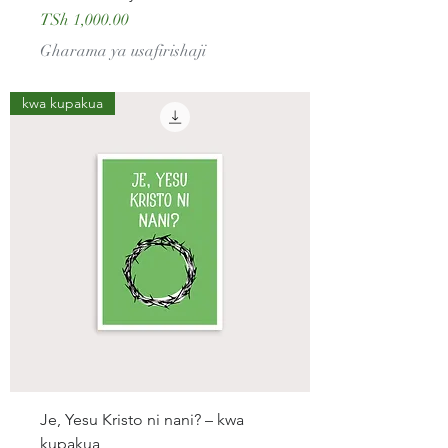
Price
TSh 1,000.00
Gharama ya usafirishaji
kwa kupakua
Je, Yesu Kristo ni nani? – kwa
kupakua