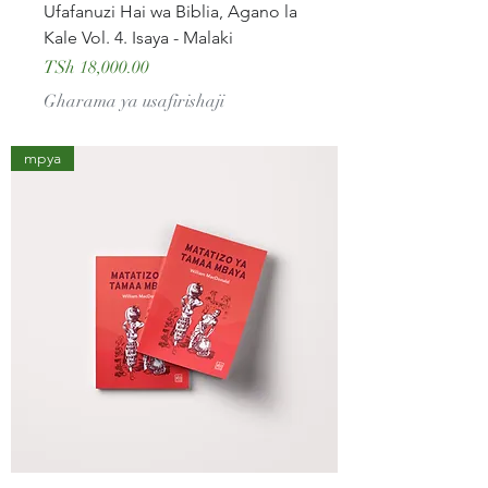
Ufafanuzi Hai wa Biblia, Agano la
Kale Vol. 4. Isaya - Malaki
Price
TSh 18,000.00
Gharama ya usafirishaji
mpya