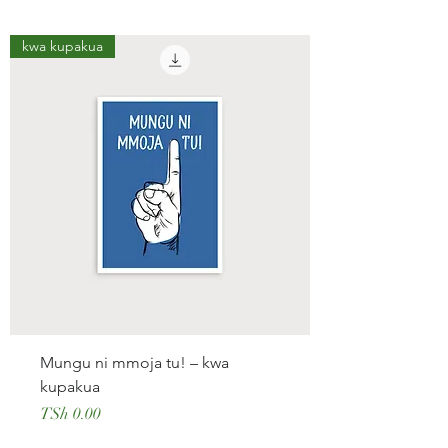
kwa kupakua
Mungu ni mmoja tu! – kwa
kupakua
Price
TSh 0.00