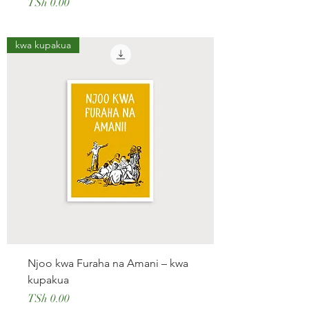
Price
TSh 0.00
kwa kupakua
Njoo kwa Furaha na Amani – kwa
kupakua
Price
TSh 0.00