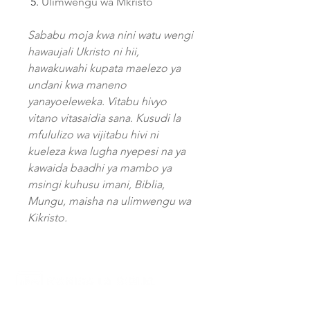
Ulimwengu wa Mkristo
Sababu moja kwa nini watu wengi
hawaujali Ukristo ni hii,
hawakuwahi kupata maelezo ya
undani kwa maneno
yanayoeleweka. Vitabu hivyo
vitano vitasaidia sana. Kusudi la
mfululizo wa vijitabu hivi ni
kueleza kwa lugha nyepesi na ya
kawaida baadhi ya mambo ya
msingi kuhusu imani, Biblia,
Mungu, maisha na ulimwengu wa
Kikristo.