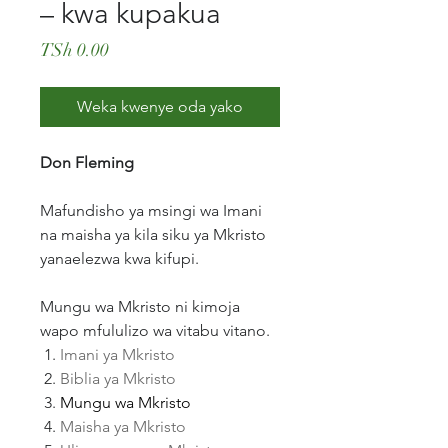
– kwa kupakua
Price
TSh 0.00
Weka kwenye oda yako
Don Fleming
Mafundisho ya msingi wa Imani
na maisha ya kila siku ya Mkristo
yanaelezwa kwa kifupi.
Mungu wa Mkristo ni kimoja
wapo mfululizo wa vitabu vitano.
Imani ya Mkristo
Biblia ya Mkristo
Mungu wa Mkristo
Maisha ya Mkristo