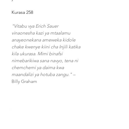
Kurasa 258
"Vitabu vya Erich Sauer
vinaonesha kazi ya mtaalamu
anayeonekana ameweka kidole
chake kwenye kiini cha Injili katika
kila ukurasa. Mimi binafsi
nimebarikiwa sana navyo, tena ni
chemchemi ya daima kwa
maandalizi ya hotuba zangu."
–
Billy Graham
Kanisa la Biblia Publishers