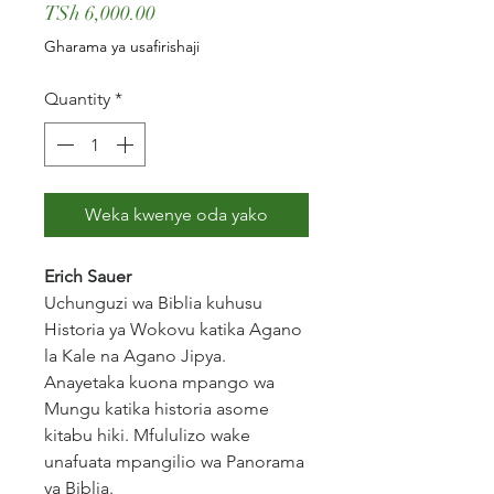
Price
TSh 6,000.00
Gharama ya usafirishaji
Quantity
*
Weka kwenye oda yako
Erich Sauer
Uchunguzi wa Biblia kuhusu
Historia ya Wokovu katika Agano
la Kale na Agano Jipya.
Anayetaka kuona mpango wa
Mungu katika historia asome
kitabu hiki. Mfululizo wake
unafuata mpangilio wa Panorama
ya Biblia.