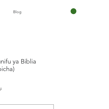
Blog
ifu ya Biblia
picha)
ce
ji