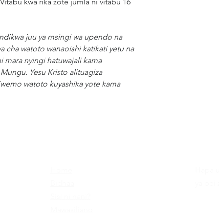
tabu kwa rika zote jumla ni vitabu 16
andikwa juu ya msingi wa upendo na
bwa cha watoto wanaoishi katikati yetu na
i mara nyingi hatuwajali kama
 Mungu. Yesu Kristo alituagiza
kiwemo watoto kuyashika yote kama
Home
Hapa u
Bidhaa
ya bei 
Sisi ni nani?
E-Mail
Mawasiliano