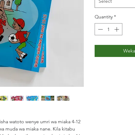
Select
Quantity
*
Weka
disha watoto wenye umri wa miaka 4-12
a muda wa miaka nane. Kila kitabu