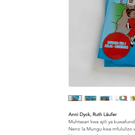
Anni Dyck, Ruth Läufer
Muhtasari kwa ajili ya kuwafun
Neno la Mungu kwa mfululizo w