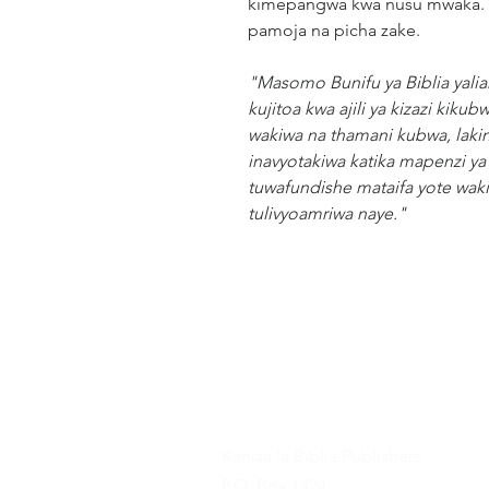
kimepangwa kwa nusu mwaka. Vi
pamoja na picha zake.
"Masomo Bunifu ya Biblia yali
kujitoa kwa ajili ya kizazi kiku
wakiwa na thamani kubwa, lakin
inavyotakiwa katika mapenzi ya
tuwafundishe mataifa yote wa
tulivyoamriwa naye."
Kanisa la Biblia Publishers
P.O. Box 1424