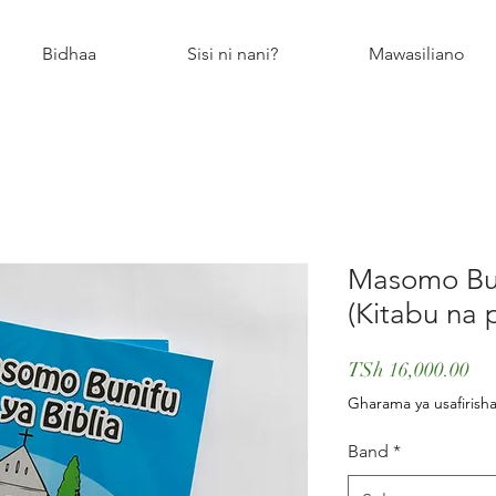
Bidhaa
Sisi ni nani?
Mawasiliano
Masomo Bun
(Kitabu na 
Pri
TSh 16,000.00
Gharama ya usafirisha
Band
*