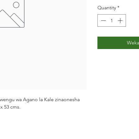
Quantity
*
Weka
mwengu wa Agano la Kale zinaonesha
 x 53 cms.