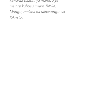
kawaida baadhi ya mambo ya
msingi kuhusu imani, Biblia,
Mungu, maisha na ulimwengu wa
Kikristo.
Kanisa la Biblia Publishers
P.O. Box 1424
Dodoma, Tanzania
​klb.publishers
@kanisa-la-
biblia.org
+255 713 609166