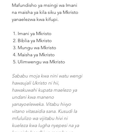
Mafundisho ya msingi wa Imani
na maisha ya kila siku ya Mkristo
yanaelezwa kwa kifupi.
Imani ya Mkristo
Biblia ya Mkristo
Mungu wa Mkristo
Maisha ya Mkristo
Ulimwengu wa Mkristo
Sababu moja kwa nini watu wengi
hawaujali Ukristo ni hii,
hawakuwahi kupata maelezo ya
undani kwa maneno
yanayoeleweka. Vitabu hivyo
vitano vitasaidia sana. Kusudi la
mfululizo wa vijitabu hivi ni
kueleza kwa lugha nyepesi na ya