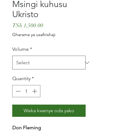
Msingi kuhusu
Ukristo
Price
TSh 1,500.00
Gharama ya usafirishaji
Volume
*
Quantity
*
Weka kwenye oda yako
Don Fleming