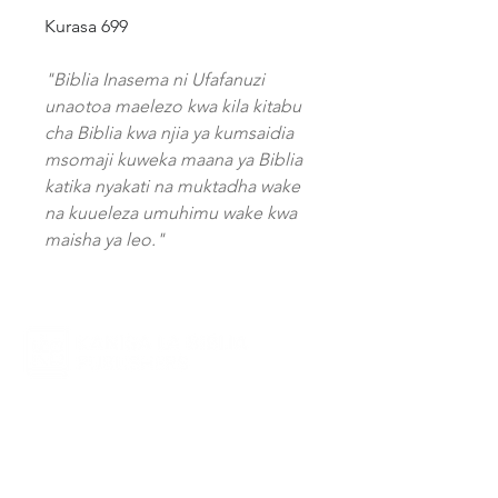
Kurasa 699
"Biblia Inasema ni Ufafanuzi
unaotoa maelezo kwa kila kitabu
cha Biblia kwa njia ya kumsaidia
msomaji kuweka maana ya Biblia
katika nyakati na muktadha wake
na kuueleza umuhimu wake kwa
maisha ya leo."
Kanisa la Biblia Publishers
P.O. Box 1424
Dodoma, Tanzania
​klb.publishers
@kanisa-la-