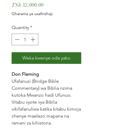
Price
TSh 32,000.00
Gharama ya usafirishaji
Quantity
*
Weka kwenye oda yako
Don Fleming
Ufafanuzi (Bridge Bible
Commentary) wa Biblia nzima
kutoka Mwanzo hadi Ufunuo.
Vitabu vyote vya Biblia
vikifafanuliwa katika kitabu kimoja
chenye maelezo mapana na
ramani za kihistoria.